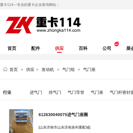
重卡114—专业的重卡企业查询网站 ↓
首页
配件
供应
百科
公司
展
首页
供应
发动机
气门组
气门座
>
>
>
>
行业
进气门
排气门
气门导管
气门座
气门杆密封
612630040075进气门座圈
[山东济南市山东济南泉利重配城]