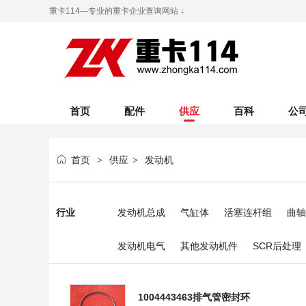
重卡114—专业的重卡企业查询网站 ↓
首页
配件
供应
百科
公
首页
供应
发动机
>
>
行业
发动机总成
气缸体
活塞连杆组
曲轴
发动机电气
其他发动机件
SCR后处理
1004443463排气管密封环