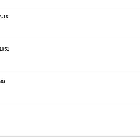
-15
051
8G