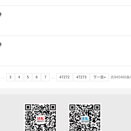
件
件
…
3
4
5
6
7
…
47272
47273
下一页»
共945460条/