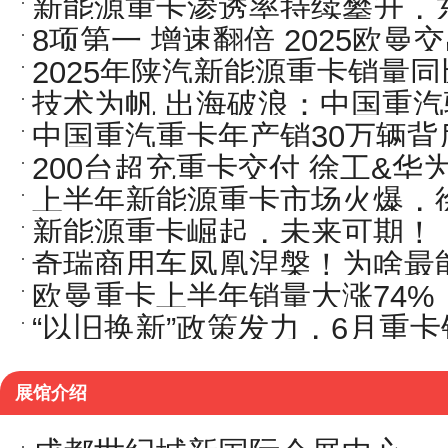
新能源重卡渗透率持续攀升，
淘汰倒计时？
8项第一 增速翻倍 2025欧
2025年陕汽新能源重卡销量同
技术为帆 出海破浪：中国重
中国重汽重卡年产销30万辆背
200台超充重卡交付 徐工&
上半年新能源重卡市场火爆，
浪潮！
新能源重卡崛起，未来可期！
销量榜首
奇瑞商用车凤凰涅槃！为啥最
欧曼重卡上半年销量大涨74%
神？
“以旧换新”政策发力，6月重
跑行业！
展馆介绍