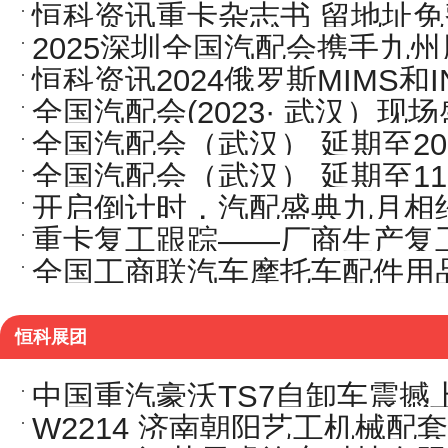
恒科资讯重卡杂志书 留地址免
创新高
2025深圳全国汽配会携手九
恒科资讯2024俄罗斯MIMS和I
大航海时代
全国汽配会(2023· 武汉）
全国汽配会（武汉） 延期至202
全国汽配会（武汉） 延期至11月
开启倒计时，汽配盛典九月相
重卡复工跟踪——厂商生产复
全国工商联汽车摩托车配件用
都开幕式上的讲话
恒科展团
中国重汽豪沃TS7自卸车震撼
W2214 济南朝阳艺工机械配