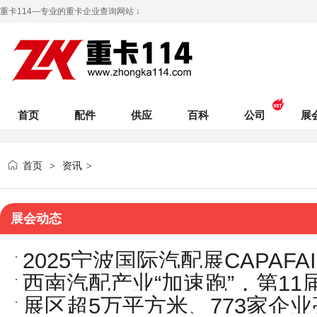
重卡114—专业的重卡企业查询网站 ↓
首页
配件
供应
百科
公司
展
首页
资讯
>
>
展会动态
2025宁波国际汽配展CAPAFA
西南汽配产业“加速跑”，第11
展区超5万平方米、773家企
收官