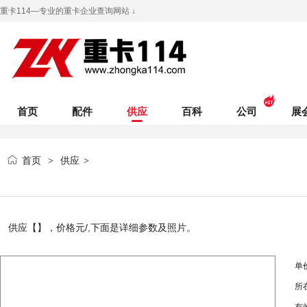
重卡114—专业的重卡企业查询网站 ↓
首页
配件
供应
百科
公司
展
首页
供应
>
>
供应【】，价格
元/,下面是详细参数及照片。
单
所