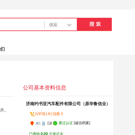
我们
公司基本资料信息
济南约书亚汽车配件有限公司（原华鲁信业）
照片。
[VIP第1年] 指数:5
通过认证
[诚信档案]
已缴纳
0.00
元保证金