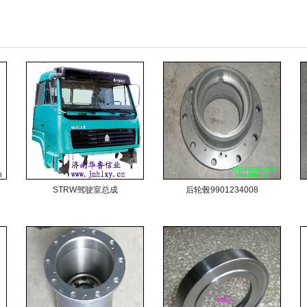
STRW驾驶室总成
后轮毂9901234008