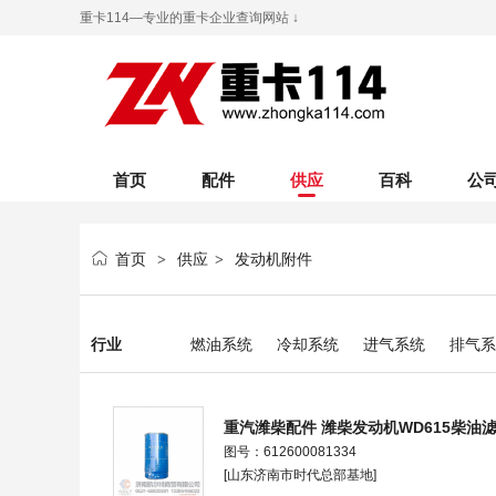
重卡114—专业的重卡企业查询网站 ↓
首页
配件
供应
百科
公
首页
供应
发动机附件
>
>
行业
燃油系统
冷却系统
进气系统
排气系
重汽潍柴配件 潍柴发动机WD615柴油滤芯
图号：612600081334
[山东济南市时代总部基地]