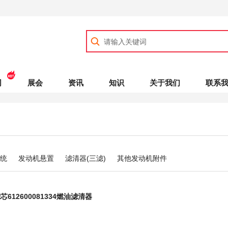
司
展会
资讯
知识
关于我们
联系
统
发动机悬置
滤清器(三滤)
其他发动机附件
612600081334燃油滤清器