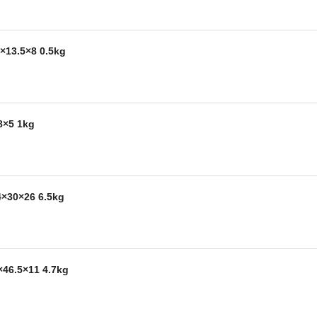
3.5×8 0.5kg
×5 1kg
30×26 6.5kg
6.5×11 4.7kg