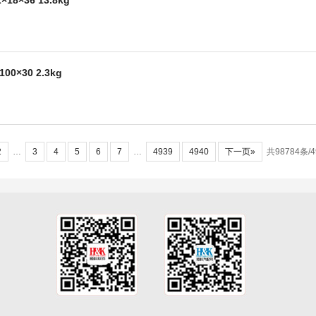
18×36 13.8kg
00×30 2.3kg
2
…
3
4
5
6
7
…
4939
4940
下一页»
共98784条/