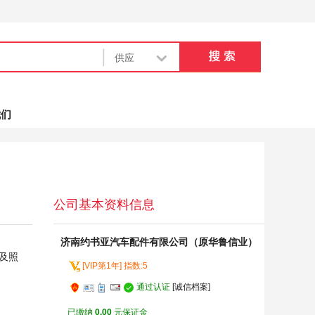
我们
公司基本资料信息
济南约书亚汽车配件有限公司（原华鲁信业）
数及照
[VIP第1年] 指数:5
通过认证
[诚信档案]
已缴纳
0.00
元保证金