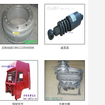
后制动鼓1991123540006
减震器
驾驶室壳
中桥中断