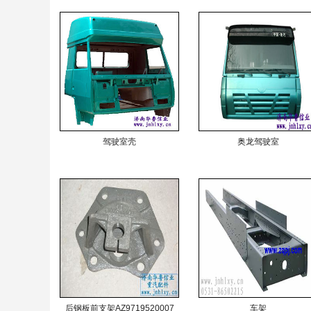
驾驶室壳
奥龙驾驶室
后钢板前支架AZ9719520007
车架