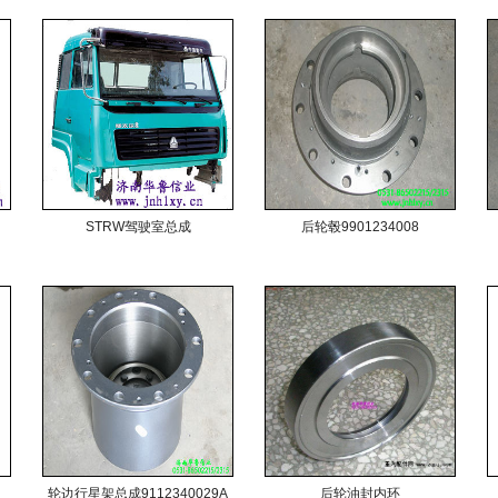
STRW驾驶室总成
后轮毂9901234008
轮边行星架总成9112340029A
后轮油封内环