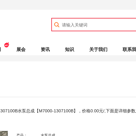
司
展会
资讯
知识
关于我们
联系
1307100B水泵总成【M7000-1307100B】，价格
0.00
元/,下面是详细参
产品：
水泵总成