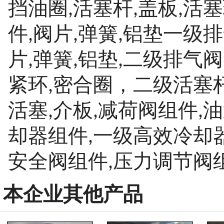
挡油圈
活塞杆
盖板
活塞
,
,
,
件
阀片
弹簧
铝垫一级排
,
,
,
片
弹簧
铝垫
二级排气阀
,
,
,
紧环
密合圈，二级活塞
,
活塞
介板
减荷阀组件
油
,
,
,
却器组件
一级高效冷却
,
安全阀组件
压力调节阀
,
本企业其他产品