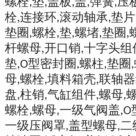
螺栓
垫
盖板
盖
弹簧
压
,
,
,
,
,
栓
连接环
滚动轴承
垫片
,
,
,
垫圈
螺栓
垫
螺堵
垫圈
,
,
,
,
,
杆螺母
开口销
十字头组
,
,
垫
型密封圈
螺柱
垫圈
,O
,
,
,
母
螺栓
填料箱壳
联轴器
,
,
,
盘
柱销
气缸组件
螺母
,
,
,
,
螺栓
螺母
一级气阀盖
,
,
,O
一级压阀罩
盖型螺母
二
,
,