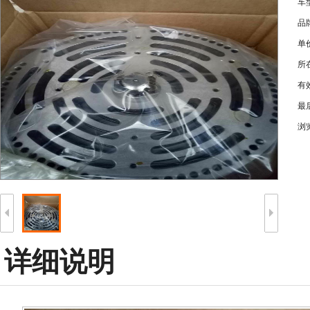
车
品
单
所
有
最
浏
详细说明