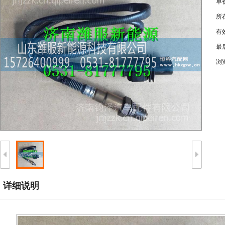
单
所
有
最
浏
详细说明