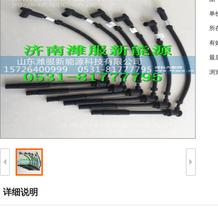
单
所
有
最
浏
详细说明