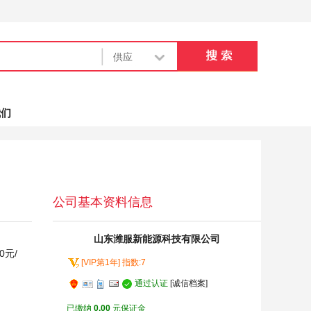
我们
公司基本资料信息
山东潍服新能源科技有限公司
0
元/
[VIP第1年] 指数:7
通过认证
[诚信档案]
已缴纳
0.00
元保证金