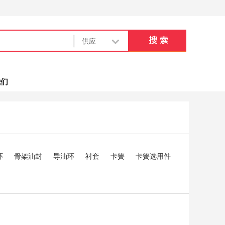
我们
环
骨架油封
导油环
衬套
卡簧
卡簧选用件