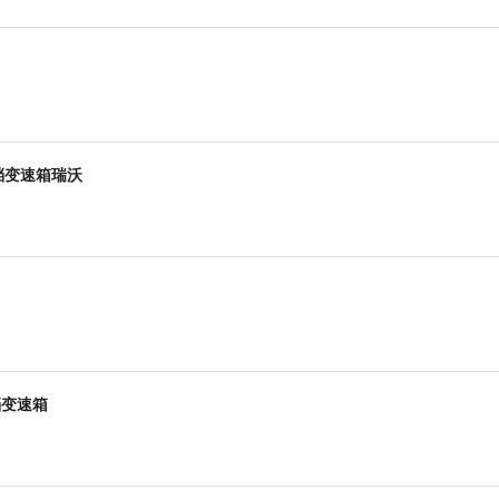
）
十档变速箱瑞沃
八档变速箱