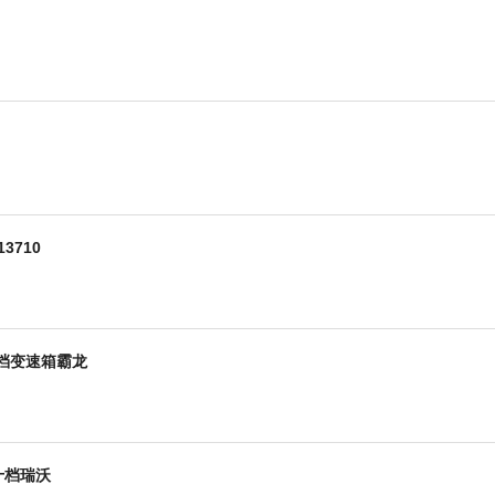
3710
小八档变速箱霸龙
小十档瑞沃