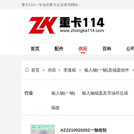
重卡114—专业的重卡企业查询网站 ↓
首页
配件
供应
百科
公
首页
供应
变速箱
输入轴(一轴)及端盖组件
>
>
>
行业
输入轴(一轴)
输入轴端盖及导油环总成
隔套
AZ2210020202一轴齿轮