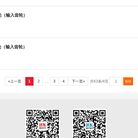
齿轮（输入齿轮）
齿轮（输入齿轮）
«上一页
1
2
…
3
4
下一页»
共63条/4页