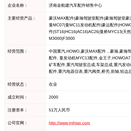
企业名称：
济南金航建汽车配件销售中心
主要经营产品：
豪沃MAX配件|豪瀚驾驶室配件|豪瀚驾驶室豪沃
曼MC07|曼MC11发动机配件|豪运配件|HO
件|ST16|HC16|AC16|AC26|曼桥M
M3000|F3000
经营范围：
中国重汽,HOWO,豪沃MAX配件，豪瀚,豪瀚驾
配件, 曼发动机MYC13配件,金王子,HOWOA7,
矿车配件,重汽驾驶室总成,车架总成,重汽发动机配
配件,重汽电器仪表,重汽阀类,桥壳,前轴,轮边
经营状态：
在业
成立时间：
2000
注册资本：
51万人民币
公司官网：
http://www.jnjhjqp.com