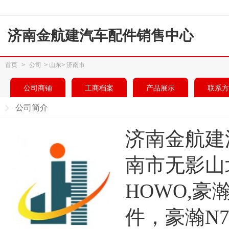
济南金航建汽车配件销售中心
首页
>
公司
>
山东
>
济南市
公司商铺
工商档案
产品展示
联系方
公司简介
济南金航建
南市无影山
HOWO,豪
件，豪瀚N7 