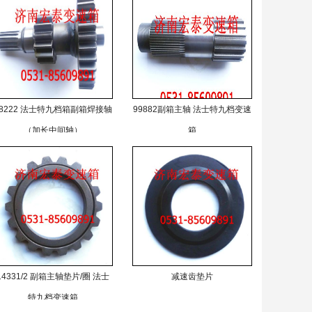
18222 法士特九档箱副箱焊接轴
99882副箱主轴 法士特九档变速
（加长中间轴）
箱
14331/2 副箱主轴垫片/圈 法士
减速齿垫片
特九档变速箱