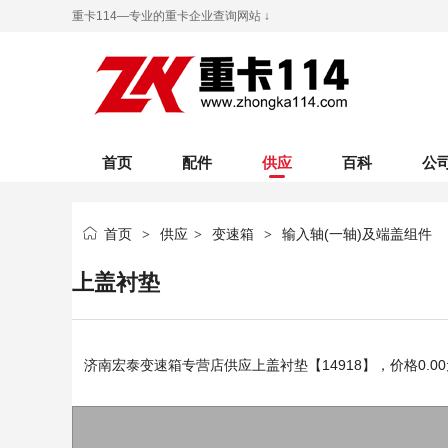
重卡114—专业的重卡企业查询网站 ↓
首页
配件
供应
百科
公
首页
供应
变速箱
输入轴(一轴)及端盖组件
>
>
>
上盖衬垫
济南宏泰变速箱专营店
供应上盖衬垫【14918】，价格
0.00