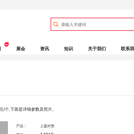
司
展会
资讯
知识
关于我们
联系
元/个,下面是详细参数及照片。
产品：
上盖衬垫