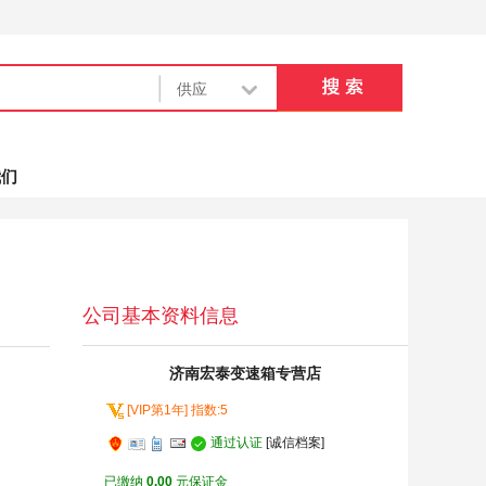
我们
公司基本资料信息
济南宏泰变速箱专营店
[VIP第1年] 指数:5
通过认证
[诚信档案]
已缴纳
0.00
元保证金