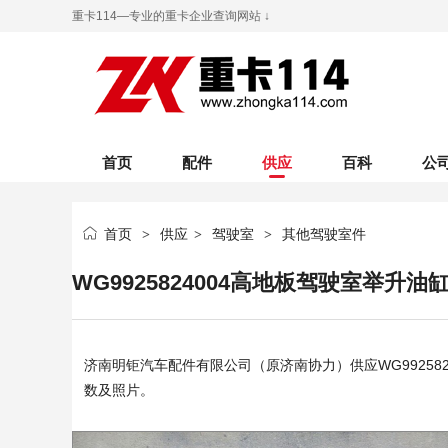
重卡114—专业的重卡企业查询网站 ↓
首页
配件
供应
百科
公
首页
供应
驾驶室
其他驾驶室件
>
>
>
WG9925824004高地板驾驶室举升油
济南明钜汽车配件有限公司（原济南协力）
供应WG99258
数及照片。