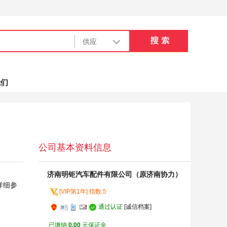
我们
公司基本资料信息
济南明钜汽车配件有限公司（原济南协力）
详细参
[VIP第1年] 指数:5
通过认证
[诚信档案]
已缴纳
0.00
元保证金