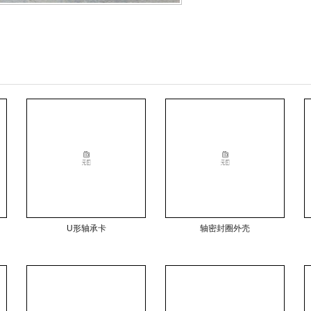
U形轴承卡
轴密封圈外壳