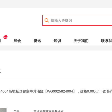
司
展会
资讯
知识
关于我们
联系
缸
24004高地板驾驶室举升油缸【WG9925824004】，价格
0.00
元/,下面是
产品：
高地板驾驶室举升油缸