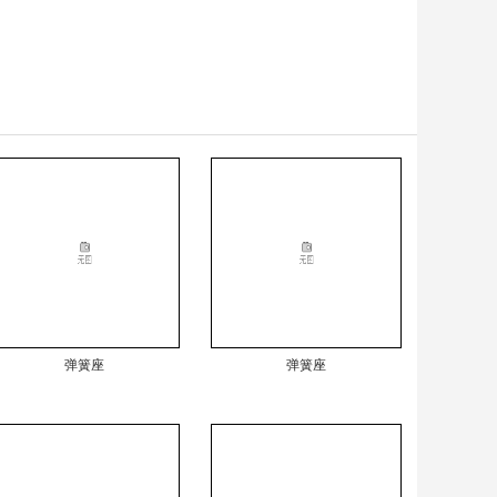
弹簧座
弹簧座