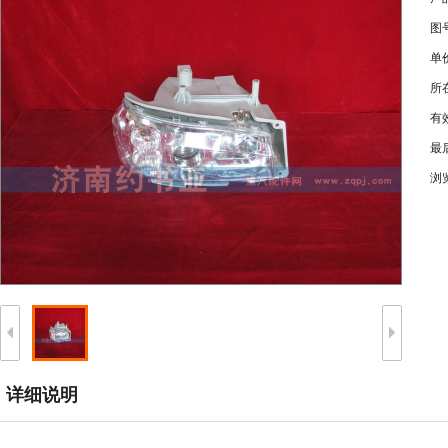
图
单
所
有
最
浏
详细说明