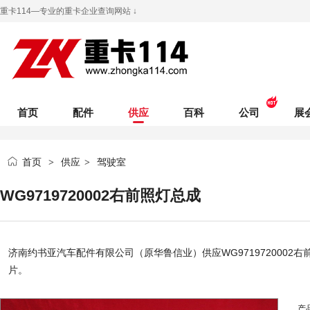
重卡114—专业的重卡企业查询网站 ↓
首页
配件
供应
百科
公司
展
首页
供应
驾驶室
>
>
WG9719720002右前照灯总成
济南约书亚汽车配件有限公司（原华鲁信业）
供应WG9719720002
片。
产