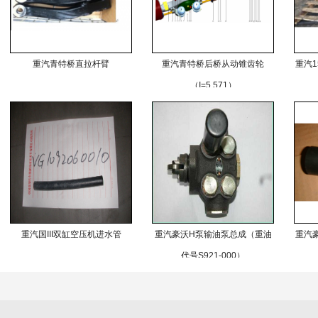
重汽青特桥直拉杆臂
重汽青特桥后桥从动锥齿轮
重汽1
（I=5.571）
重汽国III双缸空压机进水管
重汽豪沃H泵输油泵总成（重油
重汽
代号S921-000）