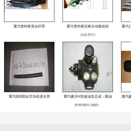
重汽青特桥直拉杆臂
重汽青特桥后桥从动锥齿轮
重汽1
（I=5.571）
重汽国III双缸空压机进水管
重汽豪沃H泵输油泵总成（重油
重汽
代号S921-000）