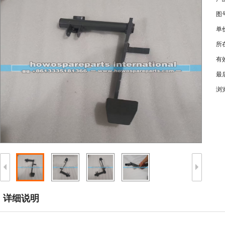
图
单
所
有
最
浏
详细说明