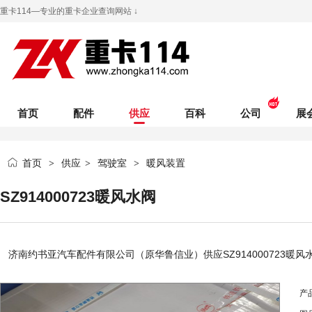
重卡114—专业的重卡企业查询网站 ↓
首页
配件
供应
百科
公司
展
首页
供应
驾驶室
暖风装置
>
>
>
SZ914000723暖风水阀
济南约书亚汽车配件有限公司（原华鲁信业）
供应SZ914000723暖风
产