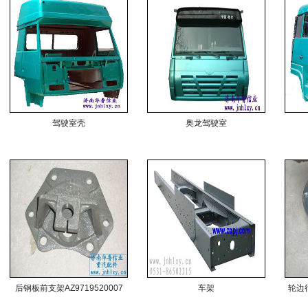
驾驶室壳
奥龙驾驶室
后钢板前支架AZ9719520007
车架
轮边行