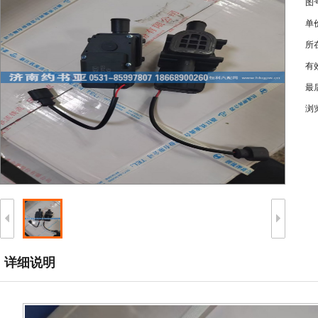
图
单
所
有
最
浏
详细说明