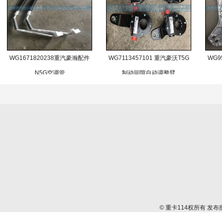
WG1671820238重汽豪瀚配件
WG7113457101 重汽豪沃T5G
WG9
N5G空调管
制动间隙自动调整臂
© 重卡114权所有 发