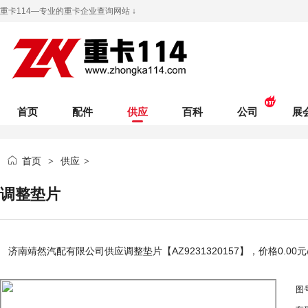
重卡114—专业的重卡企业查询网站 ↓
首页
配件
供应
百科
公司
展
首页
供应
>
>
调整垫片
济南靖然汽配有限公司
供应调整垫片【AZ9231320157】，价格
0.00
元
图