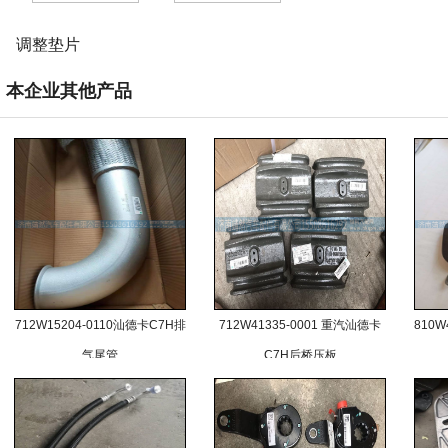
调整垫片
本企业其他产品
712W15204-0110汕德卡C7H排
712W41335-0001 重汽汕德卡
810W
气尾管
C7H后桥压板