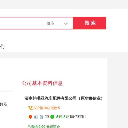
我们
公司基本资料信息
济南约书亚汽车配件有限公司（原华鲁信业）
参数及
[VIP第1年] 指数:5
通过认证
[诚信档案]
已缴纳
0.00
元保证金