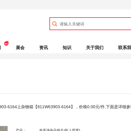
司
展会
资讯
知识
关于我们
联系
903-6164上杂物箱【811W63903-6164】，价格
0.00
元/件,下面是详细
产品：
半高顶杂品箱总成(上层宽)