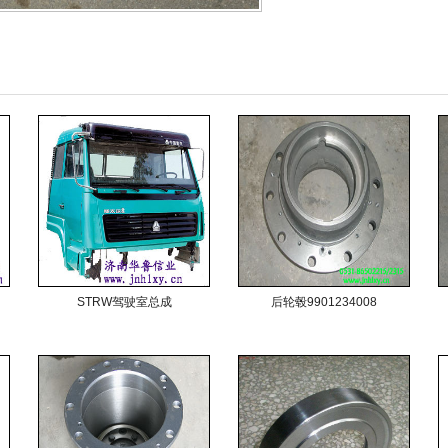
STRW驾驶室总成
后轮毂9901234008