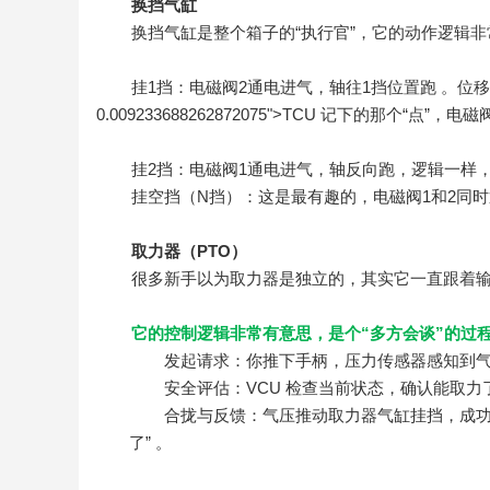
换挡气缸
换挡气缸是整个箱子的“执行官”，它的动作逻辑
挂1挡：电磁阀2通电进气，轴往1挡位置跑 。位
0.009233688262872075">TCU
记下的那个“点”，电磁
挂2挡：电磁阀1通电进气，轴反向跑，逻辑一样，
挂空挡（N挡）：这是最有趣的，电磁阀1和2同时
取力器（PTO）
很多新手以为取力器是独立的，其实它一直跟着输入
它的控制逻辑非常有意思，是个“多方会谈”的过程
发起请求：你推下手柄，压力传感器感知到气
安全评估：VCU 检查当前状态，确认能取力
合拢与反馈：气压推动取力器气缸挂挡，成功后
了” 。