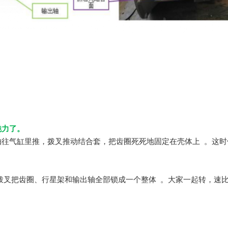
魅力了。
轴往气缸里推，拨叉推动结合套，把齿圈死死地固定在壳体上 。这时
拨叉把齿圈、行星架和输出轴全部锁成一个整体 。大家一起转，速