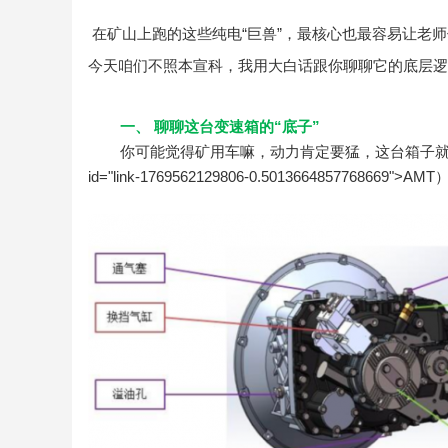
在矿山上跑的这些纯电“巨兽”，最核心也最容易让老师
今天咱们不照本宣科，我用大白话跟你聊聊它的底层逻
一
、
聊聊这台变速箱的“底子”
你可能觉得矿用车嘛，动力肯定要猛，这台箱子
id="l
ink-1769562129806-0.5013664857768669">AMT