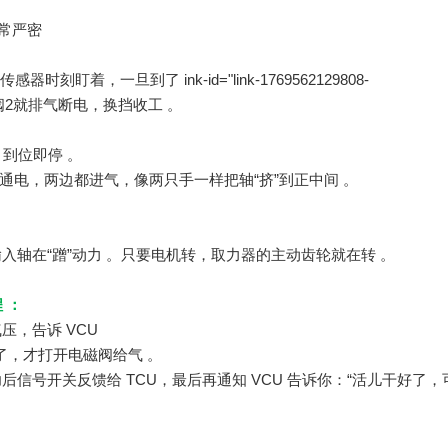
非常严密
移传感器时刻盯着，一旦到了
ink-id="l
ink-1769562129808-
阀2就排气断电，换挡收工 。
到位即停 。
通电，两边都进气，像两只手一样把轴“挤”到正中间 。
轴在“蹭”动力 。只要电机转，取力器的主动齿轮就在转 。
 ：
压，告诉 VCU
了，才打开电磁阀给气 。
信号开关反馈给 TCU，最后再通知 VCU 告诉你：“活儿干好了，