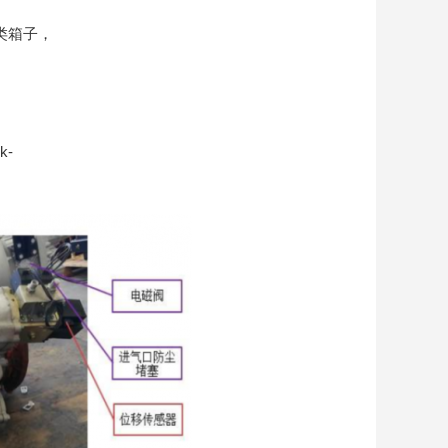
类箱子，
nk-