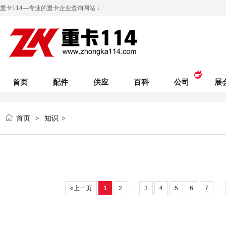
重卡114—专业的重卡企业查询网站 ↓
首页
配件
供应
百科
公司
展
首页
知识
>
>
«上一页
1
2
…
3
4
5
6
7
…